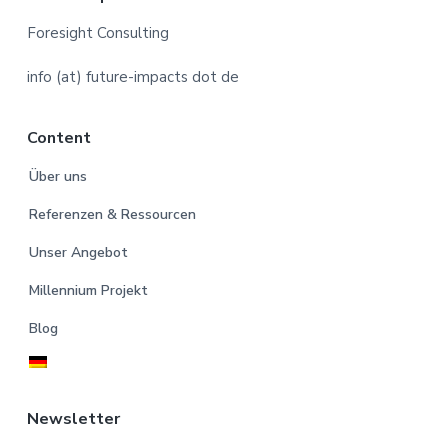
F
o
Foresight Consulting
o
info (at) future-impacts dot de
t
Content
e
Über uns
r
Referenzen & Ressourcen
Unser Angebot
Millennium Projekt
Blog
Newsletter