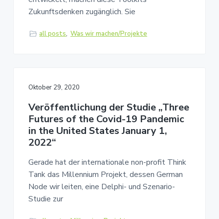
s
n
Zukunftsdenken zugänglich. Sie
p
r
all posts
,
Was wir machen/Projekte
i
n
g
e
Oktober 29, 2020
n
Veröffentlichung der Studie „Three
Futures of the Covid-19 Pandemic
in the United States January 1,
2022“
Gerade hat der internationale non-profit Think
Tank das Millennium Projekt, dessen German
Node wir leiten, eine Delphi- und Szenario-
Studie zur