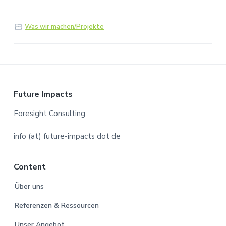
Was wir machen/Projekte
F
Future Impacts
o
Foresight Consulting
o
info (at) future-impacts dot de
t
Content
e
Über uns
r
Referenzen & Ressourcen
Unser Angebot