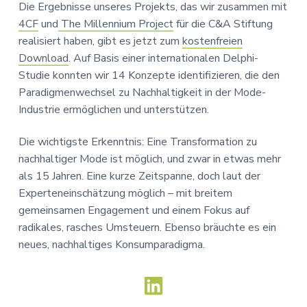
Die Ergebnisse unseres Projekts, das wir zusammen mit
s
n
4CF
und
The Millennium Project
für die C&A Stiftung
p
realisiert haben, gibt es jetzt zum
kostenfreien
r
Download
. Auf Basis einer internationalen Delphi-
i
Studie konnten wir 14 Konzepte identifizieren, die den
n
Paradigmenwechsel zu Nachhaltigkeit in der Mode-
g
Industrie ermöglichen und unterstützen.
e
n
Die wichtigste Erkenntnis: Eine Transformation zu
nachhaltiger Mode ist möglich, und zwar in etwas mehr
als 15 Jahren. Eine kurze Zeitspanne, doch laut der
Experteneinschätzung möglich – mit breitem
gemeinsamen Engagement und einem Fokus auf
radikales, rasches Umsteuern. Ebenso bräuchte es ein
neues, nachhaltiges Konsumparadigma.